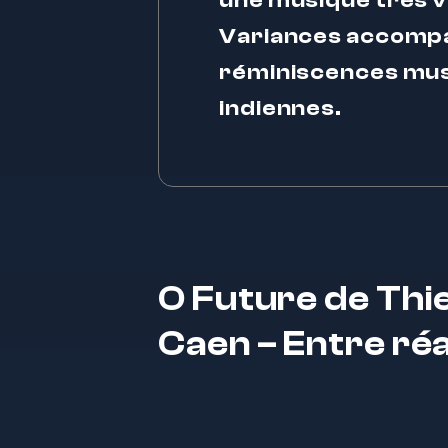
une musique très vi
Variances accompagn
réminiscences musi
indiennes.
O Future de Thi
Caen – Entre ré