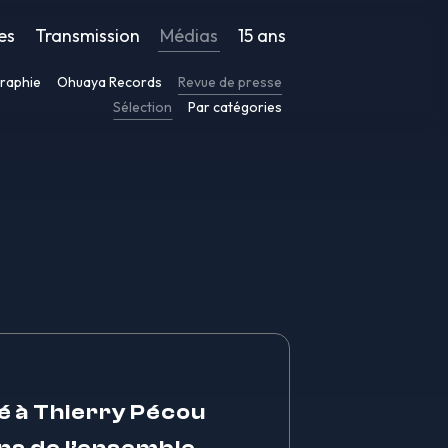
es
Transmission
Médias
15 ans
raphie
Ohuaya Records
Revue de presse
Sélection
Par catégories
ré à Thierry Pécou