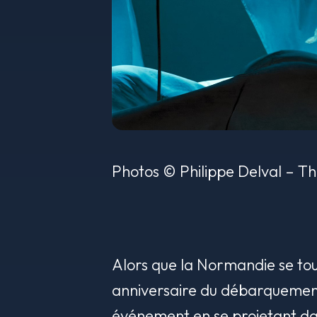
Photos © Philippe Delval – T
Alors que la Normandie se to
anniversaire du débarquement 
événement en se projetant dan