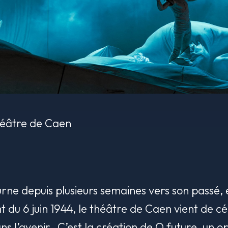
héâtre de Caen
urne depuis plusieurs semaines vers son pass
du 6 juin 1944, le théâtre de Caen vient de c
s l’avenir. C’est la création de
O future
, un 