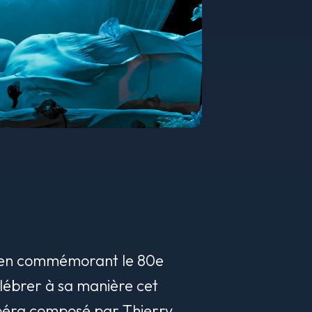
é, en commémorant le 80e
élébrer à sa manière cet
opéra composé par Thierry