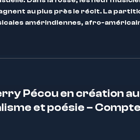
suelle. Dans la fosse, les neuf musici
ent au plus près le récit. La partiti
cales amérindiennes, afro-américaine
erry Pécou en création a
alisme et poésie – Compt