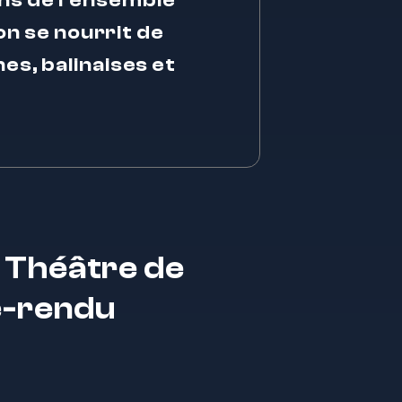
ens de l’ensemble
on se nourrit de
s, balinaises et
u Théâtre de
e-rendu