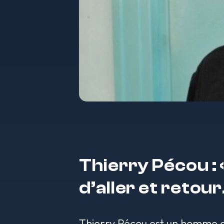
Thierry Pécou :
d’aller et retour.
Thierry Pécou
est un homme qu