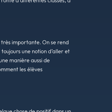
fronté à différentes classes, à
t très importante. On se rend
toujours une notion d’aller et
 une manière aussi de
comment les élèves
elque chose de positif dans un