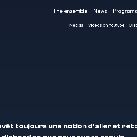
The ensemble
News
Programs
Medias
Videos on Youtube
Dis
êt toujours une notion d’aller et ret