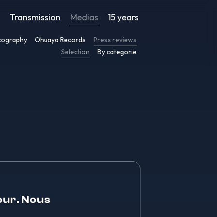
Transmission
Medias
15 years
cography
Ohuaya Records
Press reviews
Selection
By categorie
our. Nous