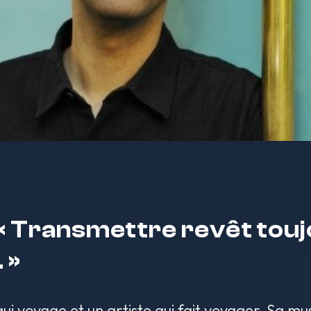
 « Transmettre revêt touj
 »
i voyage et un artiste qui fait voyager. Sa mu