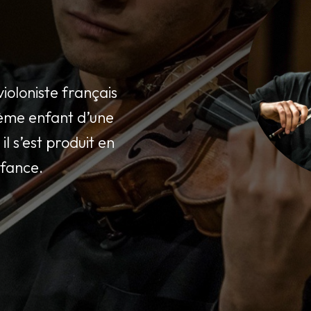
oloniste français
ième enfant d’une
il s’est produit en
nfance.