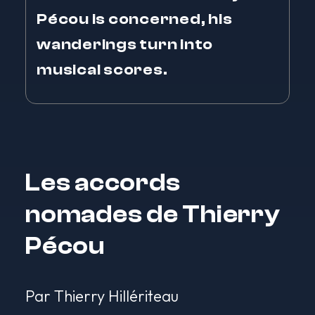
Pécou is concerned, his
wanderings turn into
musical scores.
Les accords
nomades de Thierry
Pécou
Par Thierry Hillériteau