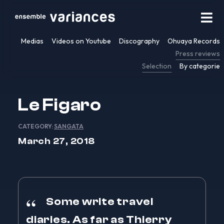
Medias
Videos on Youtube
Discography
Ohuaya Records
Press reviews
Selection
By categorie
Le Figaro
CATEGORY:
SANGATA
March 27, 2018
Some write travel
diaries. As far as Thierry