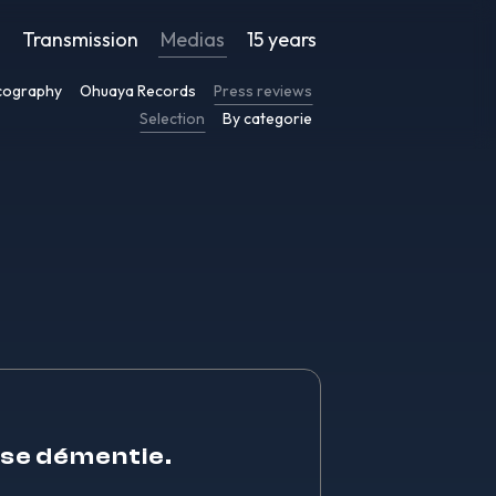
Transmission
Medias
15 years
cography
Ohuaya Records
Press reviews
Selection
By categorie
sse démentie.