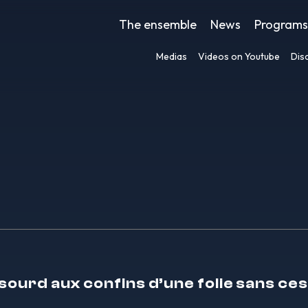
The ensemble
News
Programs
Medias
Videos on Youtube
Dis
 sourd aux confins d’une folie sans ce