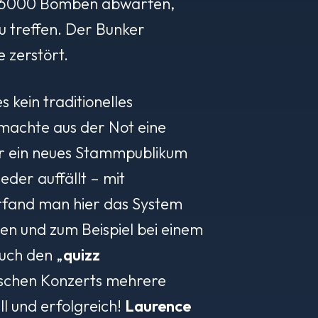
ber 6000 Bomben abwarfen,
 treffen. Der Bunker
 zerstört.
 kein traditionelles
machte aus der Not eine
er ein neues Stammpublikum
eder auffällt – mit
erfand man hier das System
en und zum Beispiel bei einem
uch den „
quizz
ischen Konzerts mehrere
l und erfolgreich!
Laurence