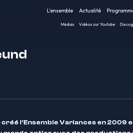
L'ensemble
Actualité
Programm
Médias
Vidéos sur Youtube
Discog
eund
créé l'Ensemble Variances en 2009 et d