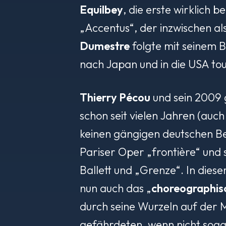
Equilbey
, die erste wirklich 
„Accentus“, der inzwischen als
Dumestre
folgte mit seinem 
nach Japan und in die USA tou
Thierry Pécou
und sein 2009
schon seit vielen Jahren (auch
keinen gängigen deutschen Be
Pariser Oper „
frontière
“ und 
Ballett und „Grenze“. In dies
nun auch das „
choreographis
durch seine Wurzeln auf der M
gefährdeten, wenn nicht soga