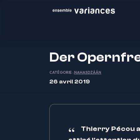
Der Opernfr
CATÉGORIE :
NAHASDZÁÁN
26 avril 2019
Thierry Pécou a 