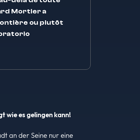
 au-delà de toute
ard Mortier a
rontière ou plutôt
oratorio
t wie es gelingen kann!
adt an der Seine nur eine