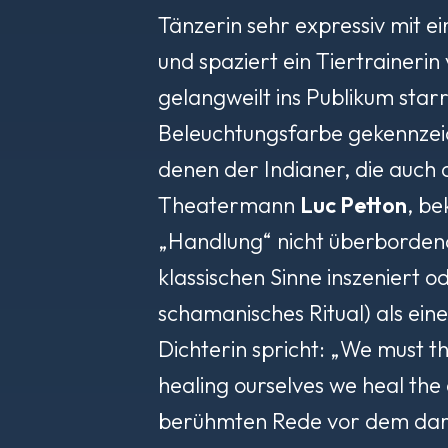
Tänzerin sehr expressiv mit 
und spaziert ein Tiertrainerin
gelangweilt ins Publikum starr
Beleuchtungsfarbe gekennzeic
denen der Indianer, die auch d
Theatermann
Luc Petton
, be
„Handlung“ nicht überbordend i
klassischen Sinne inszeniert o
schamanisches Ritual) als ei
Dichterin spricht: „
We must thi
healing ourselves we heal the
berühmten Rede vor dem dama