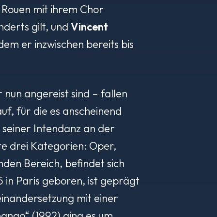
ch Rouen mit ihrem Chor
nderts gilt, und
Vincent
m er inzwischen bereits bis
 nun angereist sind – fallen
auf, für die es anscheinend
 seiner Intendanz an der
re drei Kategorien: Oper,
den Bereich, befindet sich
 in Paris geboren, ist geprägt
einandersetzung mit einer
hango“ (1992) ging es um