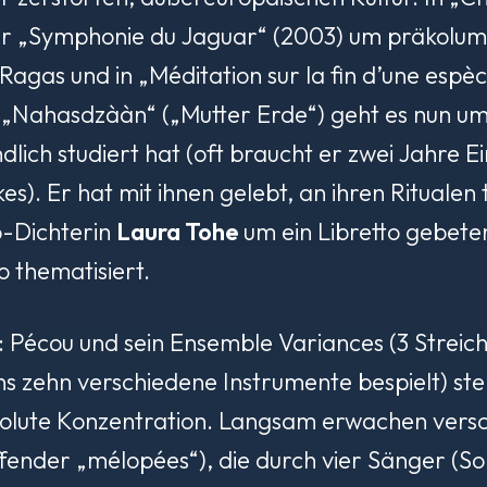
er „Symphonie du Jaguar“ (2003) um präkolumb
Ragas und in „Méditation sur la fin d’une esp
 „Nahasdzààn“ („Mutter Erde“) geht es nun um
lich studiert hat (oft braucht er zwei Jahre Ei
s). Er hat mit ihnen gelebt, an ihren Rituale
-Dichterin
Laura Tohe
um ein Libretto gebete
 thematisiert.
 Pécou und sein Ensemble Variances (3 Streich
s zehn verschiedene Instrumente bespielt) ste
bsolute Konzentration. Langsam erwachen ver
ffender „
mélopées
“), die durch vier Sänger (S