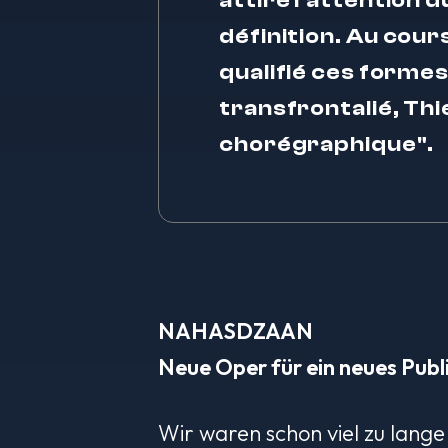
attiré l'attention
définition. Au cou
qualifié ces formes
transfrontalié, Th
chorégraphique".
NAHASDZAAN
Neue Oper für ein neues Publ
Wir waren schon viel zu lange 