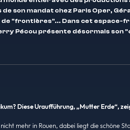
 du monde entier avec des productions
rs de son mandat chez Paris Oper, Gér
 de "frontières"... Dans cet espace-f
ierry Pécou présente désormais son "
ikum? Diese Uraufführung, „Mutter Erde“, zeig
nicht mehr in Rouen, dabei liegt die schöne St