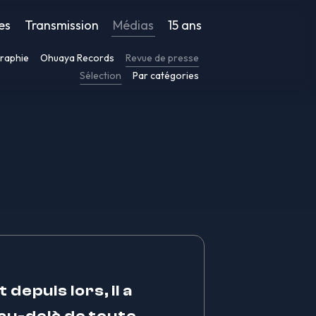
es
Transmission
Médias
15 ans
raphie
Ohuaya Records
Revue de presse
Sélection
Par catégories
epuis lors, il a