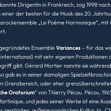
bekannte Dirigentin in Frankreich, zog 1998 na
 einer der besten für die Musik des 20. Jahrhu
Barockensemble „Le Poème Harmonique“, mit de
rt.
 gegründetes Ensemble
Variances
– für das wir
 international) mit sehr eigenen Produktionen 
griff gibt. Gérard Mortier nannte sie während
so gab es in seiner damaligen Spielzeitbroschü
em Grenzbereich, oder eher grenzüberschreiten
che Oratorium
“ von Thierry Pécou. Pécou, 1965
artinique, und jedes seiner Werke ist eine Aus
r zerstörten, außereuropäischen Kultur. In „C