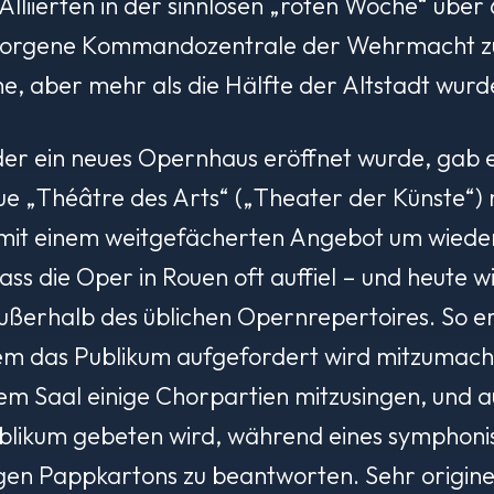
e Alliierten in der sinnlosen „roten Woche“ ü
borgene Kommandozentrale der Wehrmacht zu
, aber mehr als die Hälfte der Altstadt wurde
er ein neues Opernhaus eröffnet wurde, gab es
 „Théâtre des Arts“ („Theater der Künste“) 
h mit einem weitgefächerten Angebot um wied
ass die Oper in Rouen oft auffiel – und heute wi
 außerhalb des üblichen Opernrepertoires. So 
dem das Publikum aufgefordert wird mitzumach
em Saal einige Chorpartien mitzusingen, und a
ublikum gebeten wird, während eines symphon
gen Pappkartons zu beantworten. Sehr originel