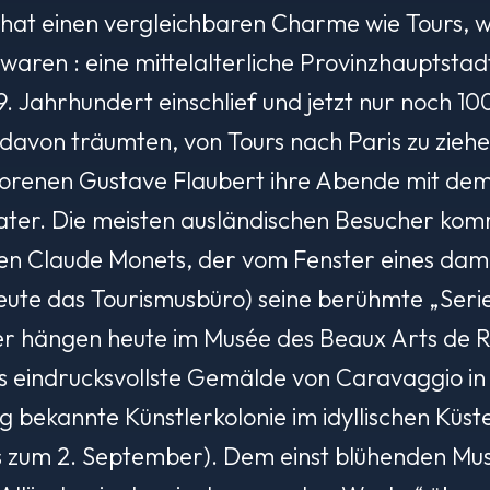
 hat einen vergleichbaren Charme wie Tours, 
 waren : eine mittelalterliche Provinzhauptst
9. Jahrhundert einschlief und jetzt nur noch 1
 davon träumten, von Tours nach Paris zu zie
orenen Gustave Flaubert ihre Abende mit dem
eater. Die meisten ausländischen Besucher k
ren Claude Monets, der vom Fenster eines dam
te das Tourismusbüro) seine berühmte „Serie
der hängen heute im Musée des Beaux Arts de R
as eindrucksvollste Gemälde von Caravaggio in F
ig bekannte Künstlerkolonie im idyllischen Küst
s zum 2. September). Dem einst blühenden Mus