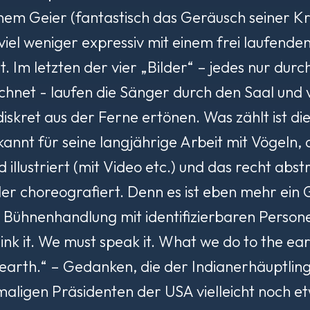
einem Geier (fantastisch das Geräusch seiner 
 viel weniger expressiv mit einem frei laufend
t. Im letzten der vier „Bilder“ – jedes nur dur
hnet - laufen die Sänger durch den Saal und 
iskret aus der Ferne ertönen. Was zählt ist di
kannt für seine langjährige Arbeit mit Vögeln,
llustriert (mit Video etc.) und das recht abstr
der choreografiert. Denn es ist eben mehr ein 
ne Bühnenhandlung mit identifizierbaren Perso
nk it. We must speak it. What we do to the eart
 earth
.“ – Gedanken, die der Indianerhäuptling 
ligen Präsidenten der USA vielleicht noch e