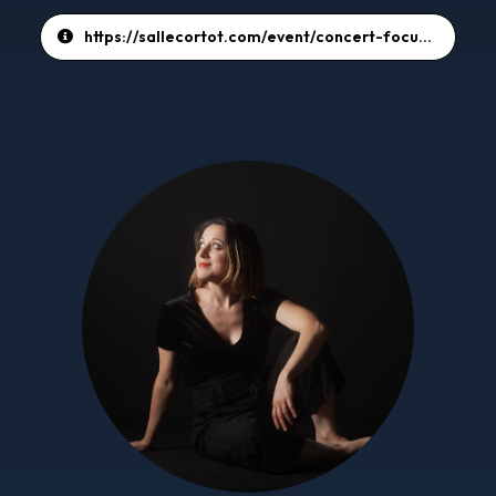
https://sallecortot.com/event/concert-focus-jeunes-compositeurs-et-compositrices-de-lenmp-avec-marie-vermeulin-et-lensemble-variances/